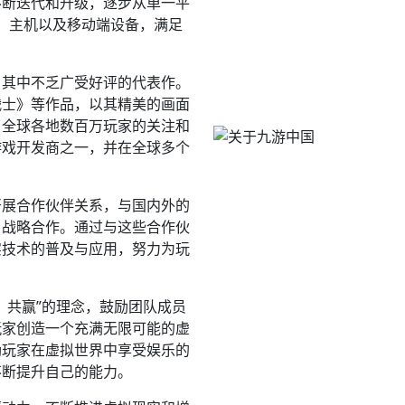
不断迭代和升级，逐步从单一平
C、主机以及移动端设备，满足
，其中不乏广受好评的代表作。
战士》等作品，以其精美的画面
了全球各地数百万玩家的关注和
游戏开发商之一，并在全球多个
开展合作伙伴关系，与国内外的
了战略合作。通过与这些合作伙
实技术的普及与应用，努力为玩
、共赢”的理念，鼓励团队成员
玩家创造一个充满无限可能的虚
励玩家在虚拟世界中享受娱乐的
不断提升自己的能力。