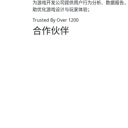
为游戏开发公司提供用户行为分析、数据报告
助优化游戏设计与玩家体验；
Trusted By Over 1200
合作伙伴