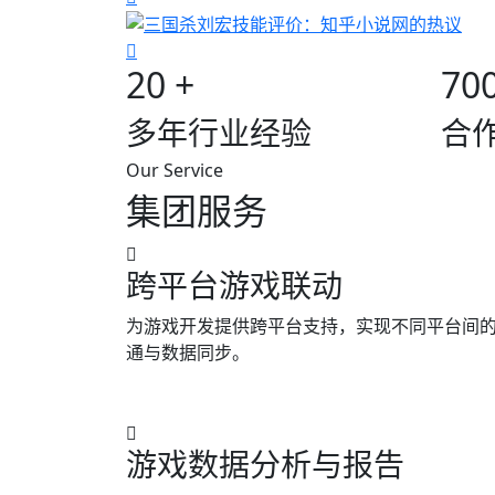
20
+
70
多年行业经验
合
Our Service
集团服务
跨平台游戏联动
为游戏开发提供跨平台支持，实现不同平台间
通与数据同步。
游戏数据分析与报告