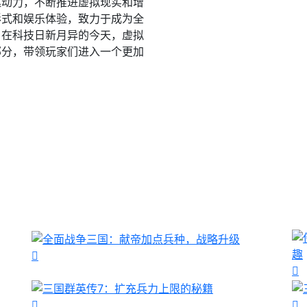
驱动力，不断推进虚拟现实和增
形式和娱乐体验，致力于成为全
，在科技日新月异的今天，虚拟
部分，带领玩家们进入一个更加