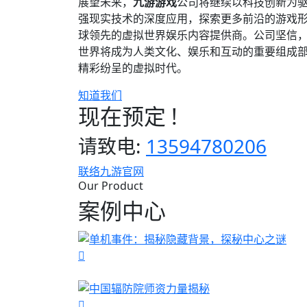
展望未来，
九游游戏
公司将继续以科技创新为
强现实技术的深度应用，探索更多前沿的游戏
球领先的虚拟世界娱乐内容提供商。公司坚信
世界将成为人类文化、娱乐和互动的重要组成
精彩纷呈的虚拟时代。
知道我们
现在预定 !
请致电:
13594780206
联络九游官网
Our Product
案例中心