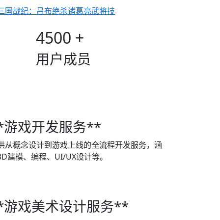
4500
+
用户成员
**游戏开发服务**
供从概念设计到游戏上线的全流程开发服务，涵
3D建模、编程、UI/UX设计等。
**游戏美术设计服务**